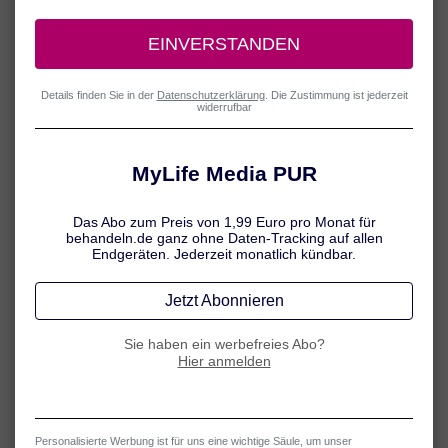
Hausmittel: Wann sind sie sinnvoll?
Viele altbewährte Hausmittel aus Großmutters Zeiten sind
auch heute noch sehr beliebt. Auch wenn die Wirksamkeit
derartiger Geheimtipps oft nicht belegt ist: Ein warmer Tee, ein
Wickel oder ein selbstgemachter Hustensirup kann auch
Kindern gut tun – nicht zuletzt ist es doch auch die
Zuwendung, die für die kleinen Patienten wichtig ist. Fakt ist
allerdings, dass Hausmittel allenfalls unterstützend eingesetzt
werden sollten und eine gezielte medikamentöse Behandlung
in der Regel nicht ersetzen können. Fragen Sie dazu auch Ihren
Arzt oder Apotheker.