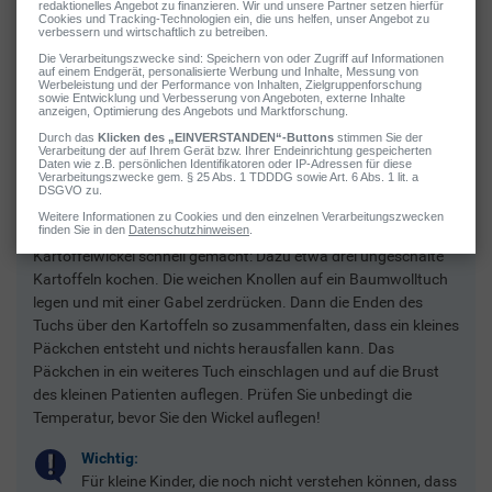
2 / 5
Kartoffelwickel gegen Husten & Co.
Warme Kartoffelwickel sind ein bewährtes Hausmittel gegen
Halsschmerzen bei Kindern. Auch gegen Husten kann eine
solche Wärmeauflage gute Dienste leisten. Zudem ist ein
Kartoffelwickel schnell gemacht: Dazu etwa drei ungeschälte
Kartoffeln kochen. Die weichen Knollen auf ein Baumwolltuch
legen und mit einer Gabel zerdrücken. Dann die Enden des
Tuchs über den Kartoffeln so zusammenfalten, dass ein kleines
Päckchen entsteht und nichts herausfallen kann. Das
Päckchen in ein weiteres Tuch einschlagen und auf die Brust
des kleinen Patienten auflegen. Prüfen Sie unbedingt die
Temperatur, bevor Sie den Wickel auflegen!
Wichtig:
Für kleine Kinder, die noch nicht verstehen können, dass